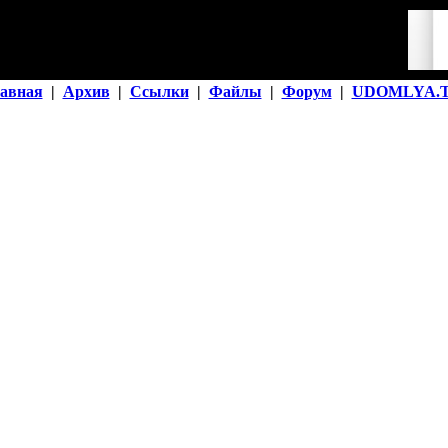
авная
|
Архив
|
Ссылки
|
Файлы
|
Форум
|
UDOMLYA.