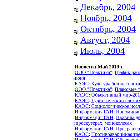
Декабрь, 2004
Ноябрь, 2004
Октябрь, 2004
Август, 2004
Июль, 2004
Новости ( Май 2019 )
ООО "Практика"
:
График раб
июня
КАЭС
:
Культура безопасност
ООО "Практика"
:
Плановые т
КАЭС
:
Объективный мир-201
КАЭС
:
Туристический слет и
КАЭС
:
Социологическое исс
Информация ГАИ
:
Напоминан
Информация ГАИ
:
Правила дв
гироскутерах, моноколесах
Информация ГАИ
:
Прекращен
КАЭС
:
Противоаварийная тр
Информация ГАИ
:
Обращение