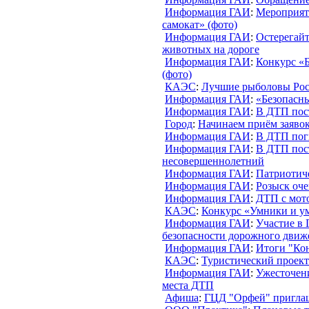
Информация ГАИ
:
Мероприят
самокат» (фото)
Информация ГАИ
:
Остерегайт
животных на дороге
Информация ГАИ
:
Конкурс «Б
(фото)
КАЭС
:
Лучшие рыболовы Ро
Информация ГАИ
:
«Безопасн
Информация ГАИ
:
В ДТП пос
Город
:
Начинаем приём заяво
Информация ГАИ
:
В ДТП пог
Информация ГАИ
:
В ДТП пос
несовершеннолетний
Информация ГАИ
:
Патриотиче
Информация ГАИ
:
Розыск оч
Информация ГАИ
:
ДТП с мот
КАЭС
:
Конкурс «Умники и у
Информация ГАИ
:
Участие в 
безопасности дорожного движ
Информация ГАИ
:
Итоги "Кон
КАЭС
:
Туристический проек
Информация ГАИ
:
Ужесточени
места ДТП
Афиша
:
ГЦД "Орфей" пригла