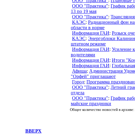
ООО "Практика"
:
Плановые т
ООО "Практика"
:
График раб
13 по 19 мая
ООО "Практика"
:
Трансляция
КАЭС
:
Радиационный фон на
области в норме
Информация ГАИ
:
Розыск оч
КАЭС
:
Энергоблоки Калинин
штатном режиме
Информация ГАИ
:
Усиление к
водителями
Информация ГАИ
:
Итоги "Кон
Информация ГАИ
:
Глобальна
Афиша
:
Администрация Удом
"Орфей" приглашают
Город
:
Программа празднован
ООО "Практика"
:
Летний гра
отдела
ООО "Практика"
:
График раб
майские праздники
Общее количество новостей в архиве:
ВВЕРХ