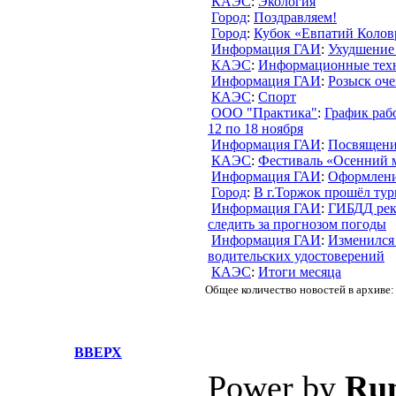
КАЭС
:
Экология
Город
:
Поздравляем!
Город
:
Кубок «Евпатий Колов
Информация ГАИ
:
Ухудшение
КАЭС
:
Информационные тех
Информация ГАИ
:
Розыск оч
КАЭС
:
Спорт
ООО "Практика"
:
График раб
12 по 18 ноября
Информация ГАИ
:
Посвящени
КАЭС
:
Фестиваль «Осенний 
Информация ГАИ
:
Оформлени
Город
:
В г.Торжок прошёл тур
Информация ГАИ
:
ГИБДД рек
следить за прогнозом погоды
Информация ГАИ
:
Изменился 
водительских удостоверений
КАЭС
:
Итоги месяца
Общее количество новостей в архиве:
ВВЕРХ
Power by
Ru