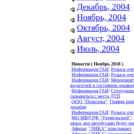
Декабрь, 2004
Ноябрь, 2004
Октябрь, 2004
Август, 2004
Июль, 2004
Новости ( Ноябрь 2018 )
Информация ГАИ
:
Розыск оч
Информация ГАИ
:
Розыск оч
Информация ГАИ
:
Мероприят
водителей в состоянии опьяне
Информация ГАИ
:
Сотрудник
скрываться с места ДТП
ООО "Практика"
:
График раб
декабря
Информация ГАИ
:
Розыск оч
МО МВД РФ "Удомельский"
:
иных лиц автобусами будет ли
Афиша
:
"ЛИКА" приглашает
Афиша
:
"ЛИКА" приглашает