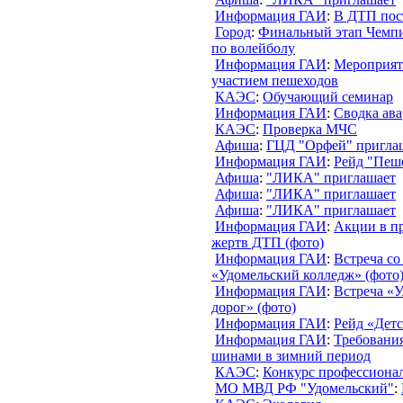
Информация ГАИ
:
В ДТП пос
Город
:
Финальный этап Чемпи
по волейболу
Информация ГАИ
:
Мероприят
участием пешеходов
КАЭС
:
Обучающий семинар
Информация ГАИ
:
Сводка ава
КАЭС
:
Проверка МЧС
Афиша
:
ГЦД "Орфей" пригла
Информация ГАИ
:
Рейд "Пеш
Афиша
:
"ЛИКА" приглашает
Афиша
:
"ЛИКА" приглашает
Афиша
:
"ЛИКА" приглашает
Информация ГАИ
:
Акции в п
жертв ДТП (фото)
Информация ГАИ
:
Встреча с
«Удомельский колледж» (фото
Информация ГАИ
:
Встреча «У
дорог» (фото)
Информация ГАИ
:
Рейд «Детс
Информация ГАИ
:
Требовани
шинами в зимний период
КАЭС
:
Конкурс профессионал
МО МВД РФ "Удомельский"
: