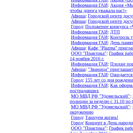
Информация ГАИ
:
Акция «Мы
чтобы дорога уважала нас!»
Афиша
:
Городской центр дос
Афиша
:
Городской центр дос
Город
:
Положение конкурса «Ч
Информация ГАИ
:
ДТП
Информация ГАИ
:
Контроль т
Информация ГАИ
:
День памя
Афиша
:
Кафе "Plazma" пригл
ООО "Практика"
:
График раб
14 ноября 2016 г.
Информация ГАИ
:
Плохие по
Афиша
:
"Званица" приглашае
Информация ГАИ
:
Ожидается
Город
:
155 лет со дня рожден
Информация ГАИ
:
Как оформ
пострадавших
МО МВД РФ "Удомельский"
:
полиции за неделю с 31.10 по 
МО МВД РФ "Удомельский"
:
окружению
Город
:
Танцуем жизнь!
Город
:
Концерт в День народн
ООО "Практика"
:
График раб