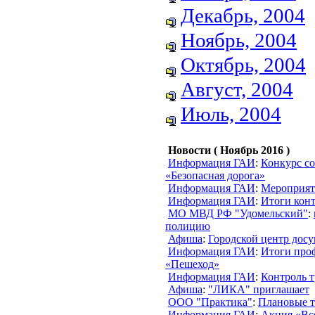
Декабрь, 2004
Ноябрь, 2004
Октябрь, 2004
Август, 2004
Июль, 2004
Новости ( Ноябрь 2016 )
Информация ГАИ
:
Конкурс с
«Безопасная дорога»
Информация ГАИ
:
Мероприят
Информация ГАИ
:
Итоги конт
МО МВД РФ "Удомельский"
:
полицию
Афиша
:
Городской центр дос
Информация ГАИ
:
Итоги про
«Пешеход»
Информация ГАИ
:
Контроль т
Афиша
:
"ЛИКА" приглашает
ООО "Практика"
:
Плановые т
Информация ГАИ
:
Акция «Вс