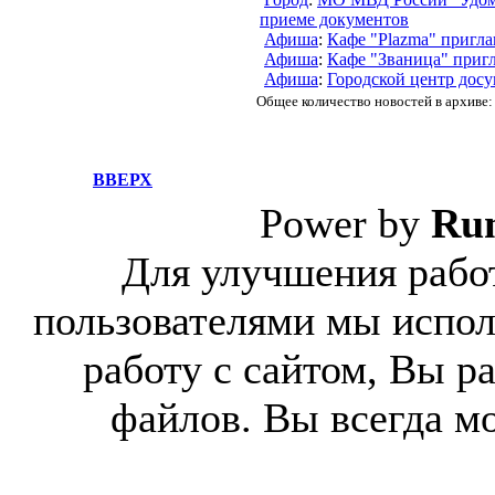
приеме документов
Афиша
:
Кафе "Plazma" пригл
Афиша
:
Кафе "Званица" приг
Афиша
:
Городской центр дос
Общее количество новостей в архиве:
ВВЕРХ
Power by
Ru
Для улучшения работ
пользователями мы испол
работу с сайтом, Вы р
файлов. Вы всегда м