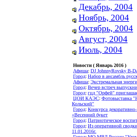
Декабрь, 2004
Ноябрь, 2004
Октябрь, 2004
Август, 2004
Июль, 2004
Новости ( Январь 2016 )
Афиша
:
DJ JohnnyRovsky B-D
Город
:
Набор в ансамбль русс
Афиша
:
Экстремальная энерг
Город
:
Вечер встреч выпускн
Город
:
гцд "Орфей" приглашае
ЦОИ КАЭС
:
Фотовыставка "
Кольский"
Город
:
Конкурса декоративно-
«Весенний букет
Город
:
Патриотическое воспи
Город
:
Из оперативной сводки
11.01.2016г.
Город
:
МО МВД России "Удоме