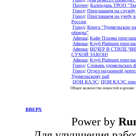
Прочее
:
Календарь ТРОО "Тве
Город
:
Приглашаем на службу
Город
:
Приглашаем на учебу 
России
Город
:
Книга "Удомельские н
обряды"
Афиша
:
Кафе Плазма приглаш
Афиша
:
Клуб Platinum пригла
Афиша
:
ВЕЧЕР В СТИЛЕ Ч
СУХОЙ ЗАКОН!
Афиша
:
Клуб Platinum пригла
Город
:
Словарь удомельских 
Город
:
Отдел надзорной деятел
Удомельскому рай
ЦОИ КАЭС
:
ЦОИ КАЭС приг
Общее количество новостей в архиве:
ВВЕРХ
Power by
Ru
Для улучшения работ