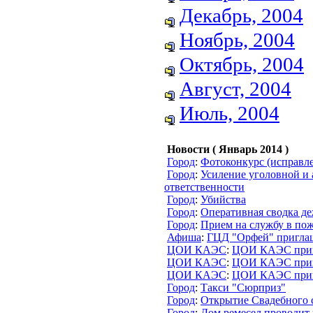
Декабрь, 2004
Ноябрь, 2004
Октябрь, 2004
Август, 2004
Июль, 2004
Новости ( Январь 2014 )
Город
:
Фотоконкурс (исправл
Город
:
Усиление уголовной и
ответственности
Город
:
Убийства
Город
:
Оперативная сводка д
Город
:
Прием на службу в по
Афиша
:
ГЦД "Орфей" пригла
ЦОИ КАЭС
:
ЦОИ КАЭС приг
ЦОИ КАЭС
:
ЦОИ КАЭС приг
ЦОИ КАЭС
:
ЦОИ КАЭС приг
Город
:
Такси "Сюрприз"
Город
:
Открытие Свадебного са
Город
:
Дом ремесел проводит 