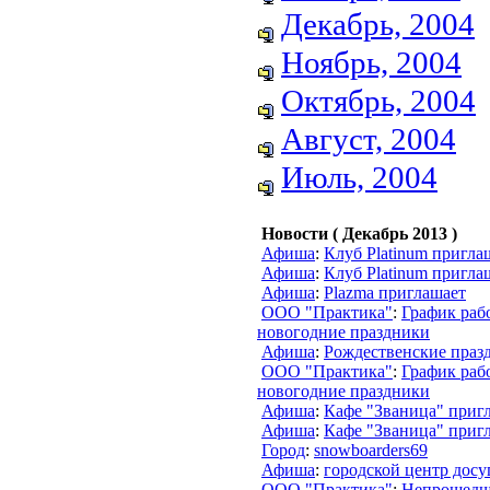
Декабрь, 2004
Ноябрь, 2004
Октябрь, 2004
Август, 2004
Июль, 2004
Новости ( Декабрь 2013 )
Афиша
:
Клуб Platinum пригла
Афиша
:
Клуб Platinum пригла
Афиша
:
Plazma приглашает
ООО "Практика"
:
График раб
новогодние праздники
Афиша
:
Рождественские праз
ООО "Практика"
:
График раб
новогодние праздники
Афиша
:
Кафе "Званица" приг
Афиша
:
Кафе "Званица" приг
Город
:
snowboarders69
Афиша
:
городской центр досу
ООО "Практика"
:
Непрошедш