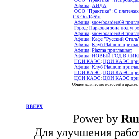
Афиша
:
АИДА
ООО "Практика"
:
О платежах 
СБ ОнЛ@йн
Афиша
:
snowboarders69 приг
Город
:
Парковая зона под угр
Афиша
:
snowboarders69 приг
Афиша
:
Кафе "Русский Стиль
Афиша
:
Клуб Platinum пригла
Афиша
:
Plazma приглашает
Афиша
:
НОВЫЙ ГОД В ЛИК
ЦОИ КАЭС
:
ЦОИ КАЭС приг
Афиша
:
Клуб Platinum пригла
ЦОИ КАЭС
:
ЦОИ КАЭС приг
ЦОИ КАЭС
:
ЦОИ КАЭС приг
Общее количество новостей в архиве:
ВВЕРХ
Power by
Ru
Для улучшения работ