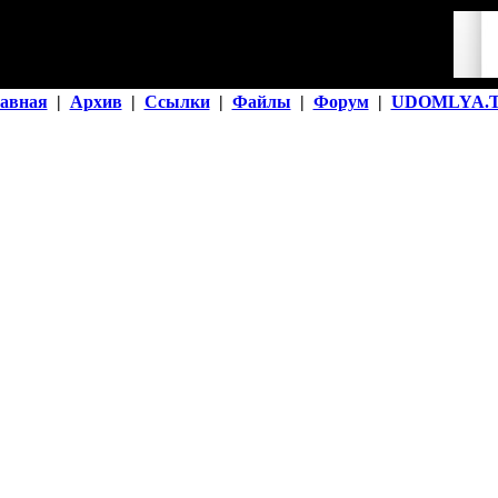
авная
|
Архив
|
Ссылки
|
Файлы
|
Форум
|
UDOMLYA.