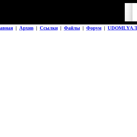
авная
|
Архив
|
Ссылки
|
Файлы
|
Форум
|
UDOMLYA.