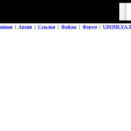
авная
|
Архив
|
Ссылки
|
Файлы
|
Форум
|
UDOMLYA.