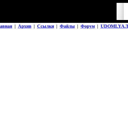
авная
|
Архив
|
Ссылки
|
Файлы
|
Форум
|
UDOMLYA.