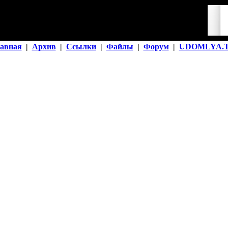
авная
|
Архив
|
Ссылки
|
Файлы
|
Форум
|
UDOMLYA.