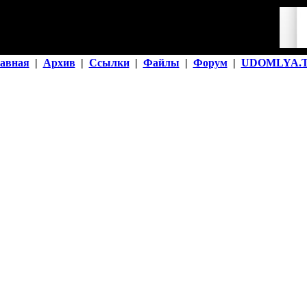
авная
|
Архив
|
Ссылки
|
Файлы
|
Форум
|
UDOMLYA.