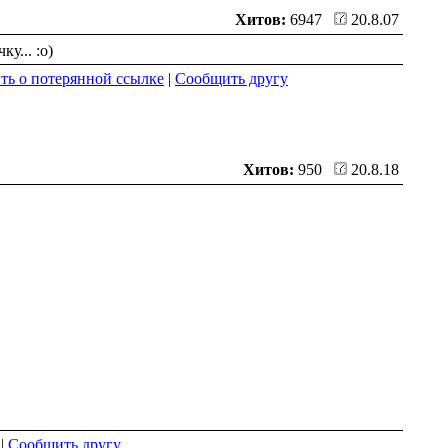
Хитов:
6947
20.8.07
у... :o)
ь о потерянной ссылке
|
Сообщить другу
Хитов:
950
20.8.18
|
Сообщить другу