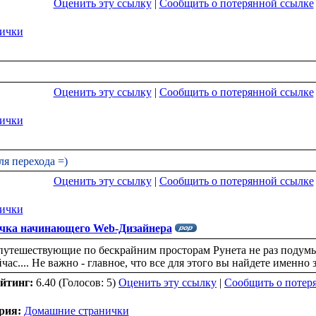
Оценить эту ссылку
|
Сообщить о потерянной ссылке
ички
Оценить эту ссылку
|
Сообщить о потерянной ссылке
ички
я перехода =)
Оценить эту ссылку
|
Сообщить о потерянной ссылке
ички
ничка начинающего Web-Дизайнера
путешествующие по бескрайним просторам Рунета не раз подумыв
час.... Не важно - главное, что все для этого вы найдете именно 
йтинг:
6.40 (Голосов: 5)
Оценить эту ссылку
|
Сообщить о потер
рия:
Домашние странички