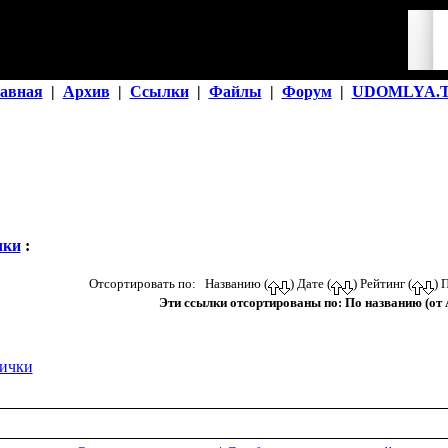
авная
|
Архив
|
Ссылки
|
Файлы
|
Форум
|
UDOMLYA.
чки
:
Отсортировать по: Названию (
) Дате (
) Рейтинг (
) 
Эти ссылки отсортированы по: По названию (от A
ички