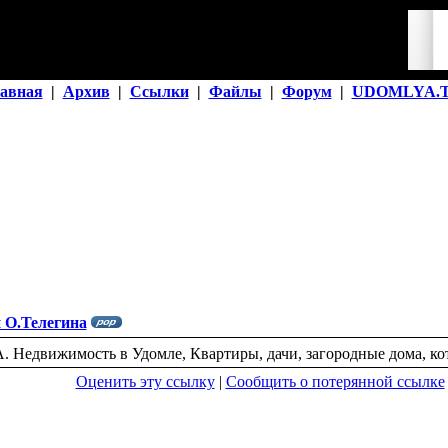
авная
|
Архив
|
Ссылки
|
Файлы
|
Форум
|
UDOMLYA.
 О.Телегина
. Недвижимость в Удомле, Квартиры, дачи, загородные дома, ко
Оценить эту ссылку
|
Сообщить о потерянной ссылке