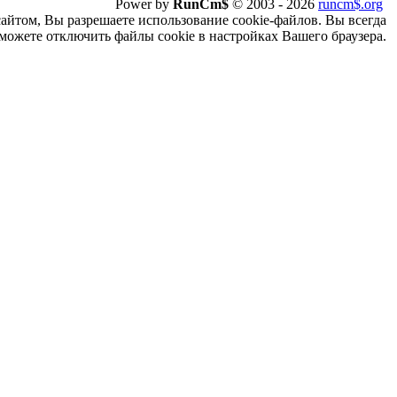
Power by
RunCm$
©
2003 -
2026
runcm$.org
сайтом, Вы разрешаете использование cookie-файлов. Вы всегда
можете отключить файлы cookie в настройках Вашего браузера.