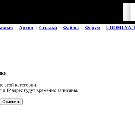
авная
|
Архив
|
Ссылки
|
Файлы
|
Форум
|
UDOMLYA.
лке
е этой категории.
 и IP адрес будут временно записаны.