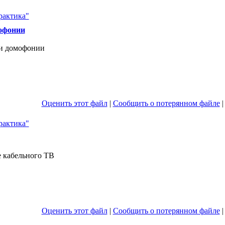
актика"
мофонии
ги домофонии
Оценить этот файл
|
Сообщить о потерянном файле
актика"
 кабельного ТВ
Оценить этот файл
|
Сообщить о потерянном файле