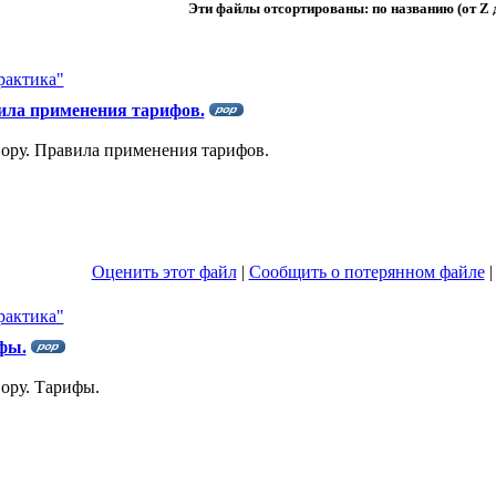
Эти файлы отсортированы: по названию (от Z 
актика"
ила применения тарифов.
ру. Правила применения тарифов.
Оценить этот файл
|
Сообщить о потерянном файле
актика"
фы.
ору. Тарифы.