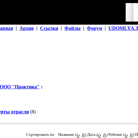
авная
|
Архив
|
Ссылки
|
Файлы
|
Форум
|
UDOMLYA.
 ООО "Практика"
:
нты отрасли
(8)
Сортировать по: Название (
) Дата (
) Рейтинг (
) 