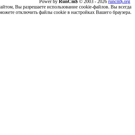
Power by
RunCm$
©
2003 -
2026
runcm$.org
сайтом, Вы разрешаете использование cookie-файлов. Вы всегда
можете отключить файлы cookie в настройках Вашего браузера.