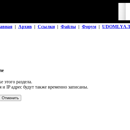
авная
|
Архив
|
Ссылки
|
Файлы
|
Форум
|
UDOMLYA.
ле
е этого раздела.
 и IP адрес будут также временно записаны.