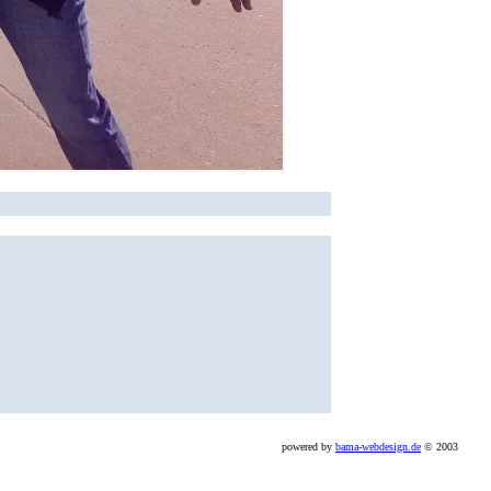
powered by
bama-webdesign.de
© 2003