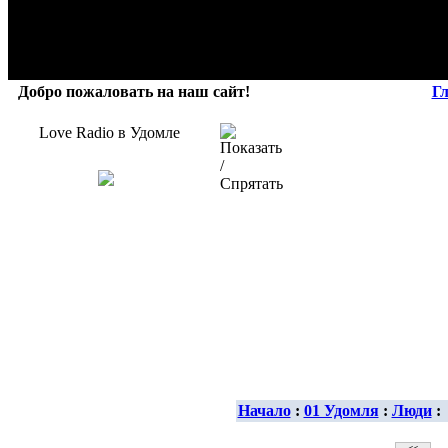
Добро пожаловать на наш сайт!
Г
Love Radio в Удомле
Начало
:
01 Удомля
:
Люди
: