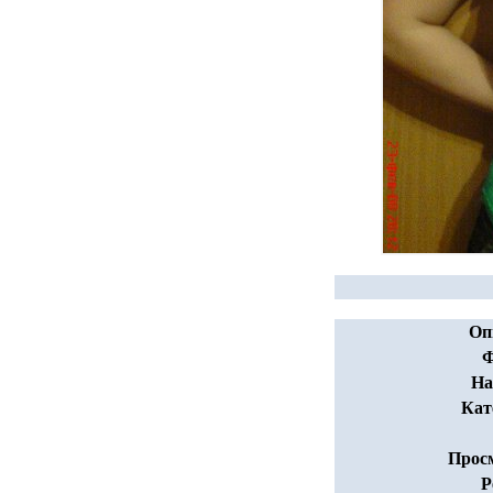
Оп
Ф
На
Кат
Прос
Р