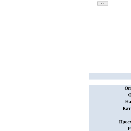
Оп
Ф
На
Кат
Прос
Р