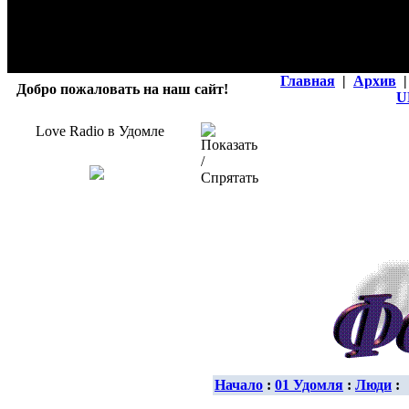
Главная
|
Архив
|
Добро пожаловать на наш сайт!
U
Love Radio в Удомле
Начало
:
01 Удомля
:
Люди
: