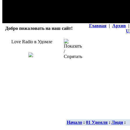
Главная
|
Архив
|
Добро пожаловать на наш сайт!
U
Love Radio в Удомле
Начало
:
01 Удомля
:
Люди
: