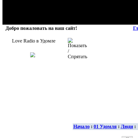
Добро пожаловать на наш сайт!
Г
Love Radio в Удомле
Начало
:
01 Удомля
:
Люди
: