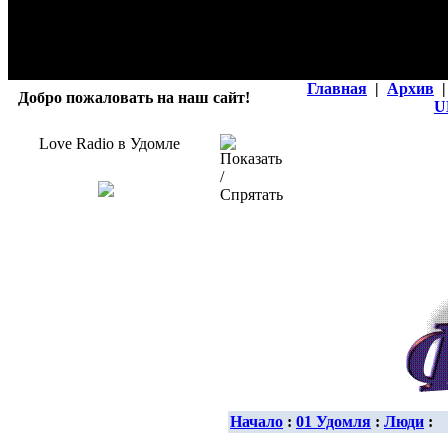
Главная
|
Архив
|
Добро пожаловать на наш сайт!
U
Love Radio в Удомле
Начало
:
01 Удомля
:
Люди
: