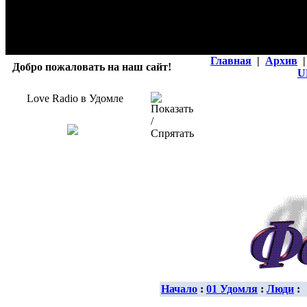
Главная
|
Архив
|
Добро пожаловать на наш сайт!
U
Love Radio в Удомле
Начало
:
01 Удомля
:
Люди
: