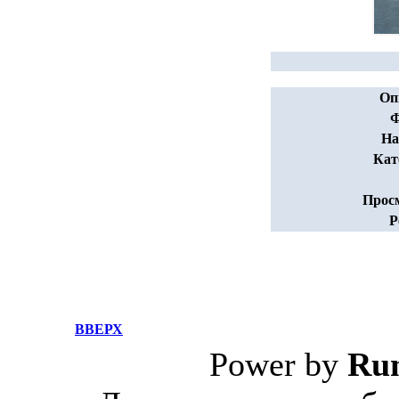
Оп
Ф
На
Кат
Прос
Р
ВВЕРХ
Power by
Ru