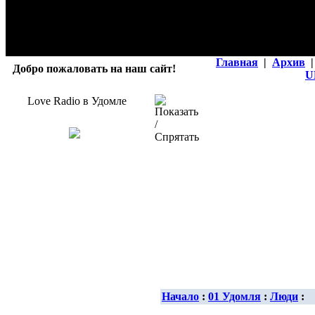
Главная
|
Архив
|
Добро пожаловать на наш сайт!
U
Love Radio в Удомле
Начало
:
01 Удомля
:
Люди
: