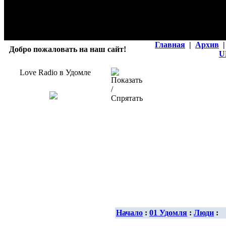
Главная
|
Архив
|
Добро пожаловать на наш сайт!
U
Love Radio в Удомле
Начало
:
01 Удомля
:
Люди
: