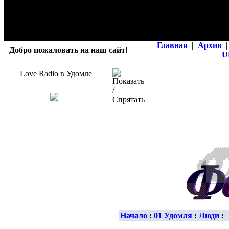
Главная
|
Архив
|
Добро пожаловать на наш сайт!
U
Love Radio в Удомле
Начало
:
01 Удомля
:
Люди
: