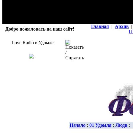
Главная
|
Архив
|
Добро пожаловать на наш сайт!
U
Love Radio в Удомле
Начало
:
01 Удомля
:
Люди
: