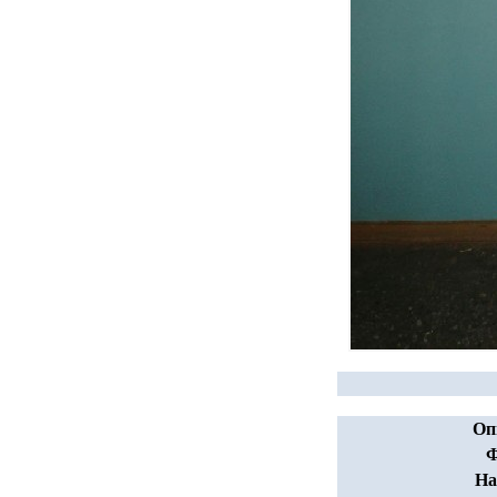
Оп
Ф
На