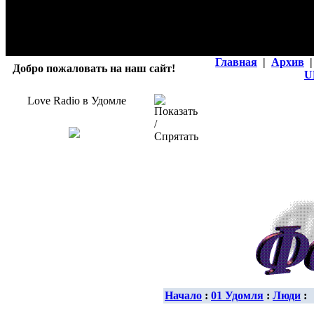
Главная
|
Архив
|
Добро пожаловать на наш сайт!
U
Love Radio в Удомле
Начало
:
01 Удомля
:
Люди
: