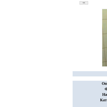
Оп
Ф
На
Кат