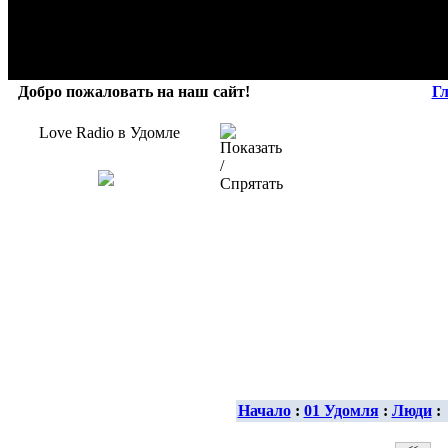
Добро пожаловать на наш сайт!
Г
Love Radio в Удомле
Начало
:
01 Удомля
:
Люди
: