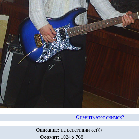
Оценить этот снимок?
Описание:
на репетиции ее))))
Формат:
1024 x 768