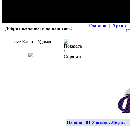
Главная
|
Архив
|
Добро пожаловать на наш сайт!
U
Love Radio в Удомле
Начало
:
01 Удомля
:
Люди
: