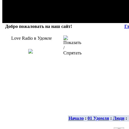
Добро пожаловать на наш сайт!
Г
Love Radio в Удомле
Начало
:
01 Удомля
:
Люди
: