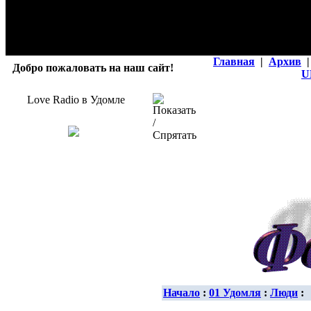
Главная
|
Архив
|
Добро пожаловать на наш сайт!
U
Love Radio в Удомле
Начало
:
01 Удомля
:
Люди
: