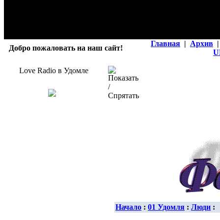
Главная
|
Архив
|
Добро пожаловать на наш сайт!
U
Love Radio в Удомле
Начало
:
01 Удомля
:
Люди
: