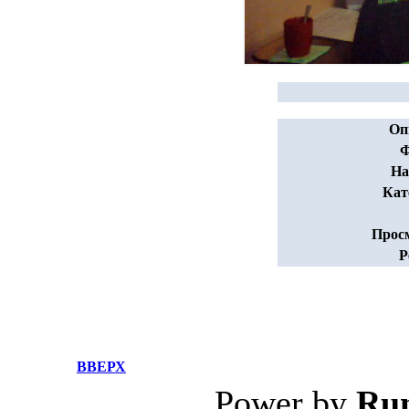
Оп
Ф
На
Кат
Прос
Р
ВВЕРХ
Power by
Ru