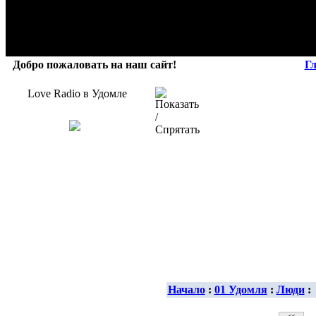
Добро пожаловать на наш сайт!
Г
Love Radio в Удомле
Начало
:
01 Удомля
:
Люди
: