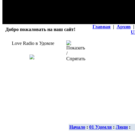
Главная
|
Архив
|
Добро пожаловать на наш сайт!
U
Love Radio в Удомле
Начало
:
01 Удомля
:
Люди
: