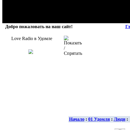
Добро пожаловать на наш сайт!
Г
Love Radio в Удомле
Начало
:
01 Удомля
:
Люди
: