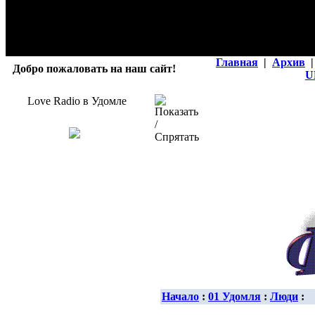
Главная
|
Архив
|
Добро пожаловать на наш сайт!
U
Love Radio в Удомле
Начало
:
01 Удомля
:
Люди
: