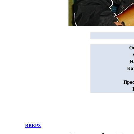
О
Н
Ка
Прос
ВВЕРХ