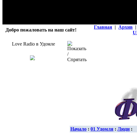
Главная
|
Архив
|
Добро пожаловать на наш сайт!
U
Love Radio в Удомле
Начало
:
01 Удомля
:
Люди
: