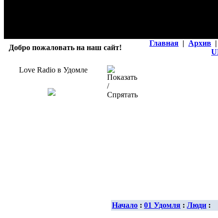
Главная
|
Архив
|
Добро пожаловать на наш сайт!
U
Love Radio в Удомле
Начало
:
01 Удомля
:
Люди
: