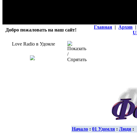
Главная
|
Архив
|
Добро пожаловать на наш сайт!
U
Love Radio в Удомле
Начало
:
01 Удомля
:
Люди
: