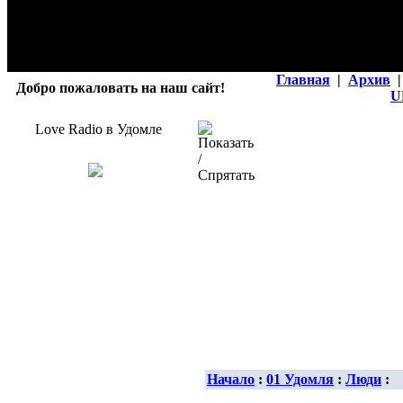
Главная
|
Архив
|
Добро пожаловать на наш сайт!
U
Love Radio в Удомле
Начало
:
01 Удомля
:
Люди
: