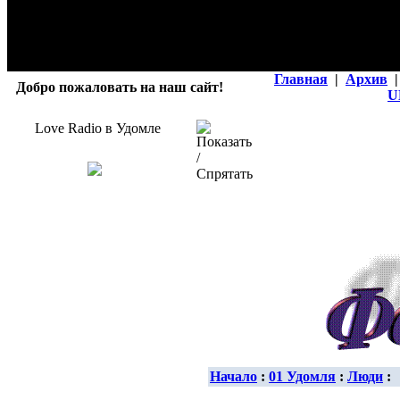
Главная
|
Архив
|
Добро пожаловать на наш сайт!
U
Love Radio в Удомле
Начало
:
01 Удомля
:
Люди
: