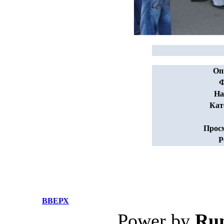
Оп
Ф
На
Кат
Прос
Р
ВВЕРХ
Power by
Ru