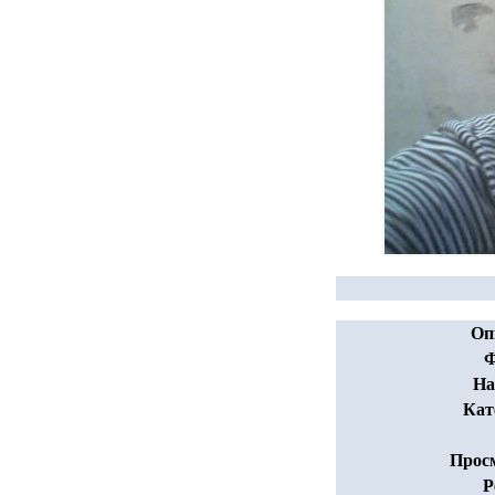
Оп
Ф
На
Кат
Прос
Р