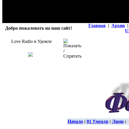
Главная
|
Архив
|
Добро пожаловать на наш сайт!
U
Love Radio в Удомле
Начало
:
01 Удомля
:
Люди
: