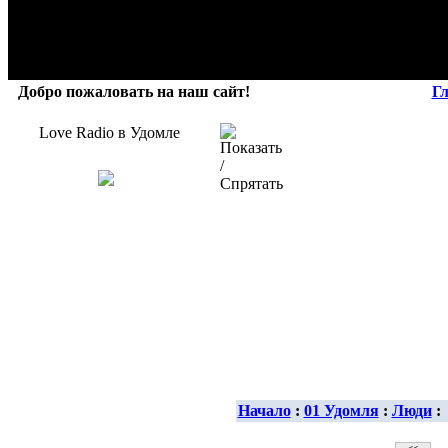
Добро пожаловать на наш сайт!
Г
Love Radio в Удомле
Начало
:
01 Удомля
:
Люди
: