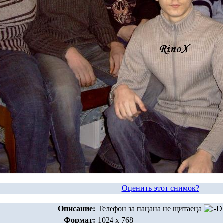
Оценить этот снимок?
Описание:
Телефон за пацана не щитаеца
Формат:
1024 x 768