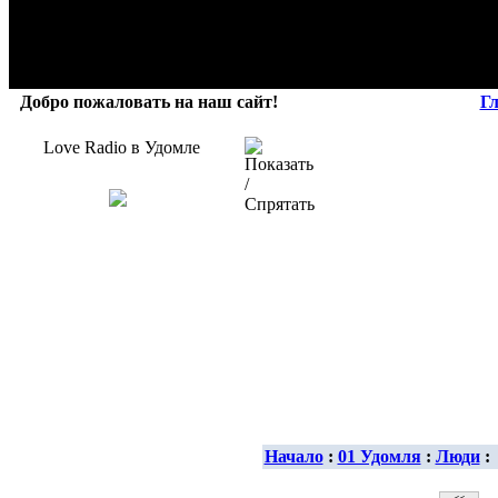
Добро пожаловать на наш сайт!
Г
Love Radio в Удомле
Начало
:
01 Удомля
:
Люди
: