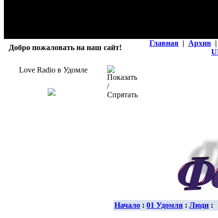
Главная
|
Архив
|
Добро пожаловать на наш сайт!
U
Love Radio в Удомле
Начало
:
01 Удомля
:
Люди
: