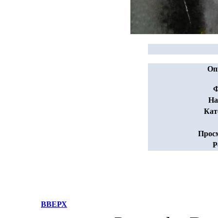
Оп
Ф
На
Кат
Прос
Р
ВВЕРХ