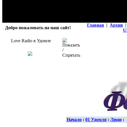
Главная
|
Архив
|
Добро пожаловать на наш сайт!
U
Love Radio в Удомле
Начало
:
01 Удомля
:
Люди
: