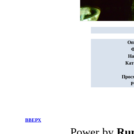
Оп
Ф
На
Кат
Прос
Р
ВВЕРХ
Power by
Ru